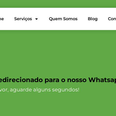
me
Serviços
Quem Somos
Blog
Con
edirecionado para o nosso Whatsa
avor, aguarde alguns segundos!