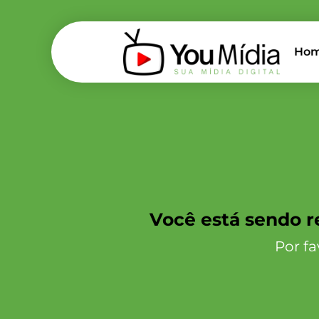
Ho
Você está sendo r
Por f