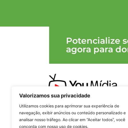
Potencialize 
agora para do
Valorizamos sua privacidade
Na You Midia,
transformamos ideias em sit
WordPress
incríveis. Como
Agência de
Utilizamos cookies para aprimorar sua experiência de
Marketing Digital
, nossa especialidade é cria
navegação, exibir anúncios ou conteúdo personalizado e
manter e otimizar sites para impulsionar o s
analisar nosso tráfego. Ao clicar em “Aceitar todos”, você
negócio.
Você imagina, nós criamos!
concorda com nosso uso de cookies.