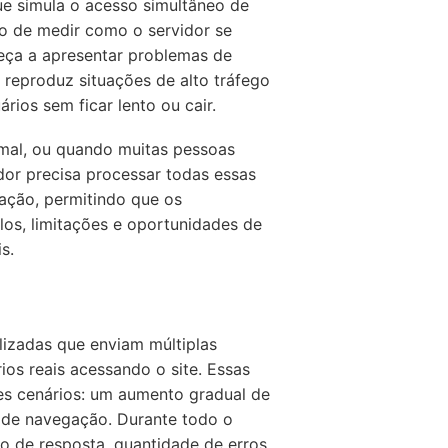
ue simula o acesso simultâneo de
vo de medir como o servidor se
eça a apresentar problemas de
 reproduz situações de alto tráfego
rios sem ficar lento ou cair.
rmal, ou quando muitas pessoas
or precisa processar todas essas
uação, permitindo que os
alos, limitações e oportunidades de
s.
lizadas que enviam múltiplas
ios reais acessando o site. Essas
es cenários: um aumento gradual de
s de navegação. Durante todo o
 de resposta, quantidade de erros,