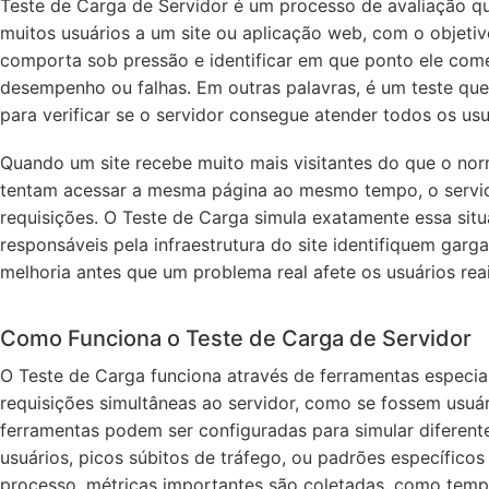
Teste de Carga de Servidor é um processo de avaliação q
muitos usuários a um site ou aplicação web, com o objeti
comporta sob pressão e identificar em que ponto ele com
desempenho ou falhas. Em outras palavras, é um teste que
para verificar se o servidor consegue atender todos os usuá
Quando um site recebe muito mais visitantes do que o no
tentam acessar a mesma página ao mesmo tempo, o servid
requisições. O Teste de Carga simula exatamente essa sit
responsáveis pela infraestrutura do site identifiquem garg
melhoria antes que um problema real afete os usuários reai
Como Funciona o Teste de Carga de Servidor
O Teste de Carga funciona através de ferramentas especia
requisições simultâneas ao servidor, como se fossem usuár
ferramentas podem ser configuradas para simular diferent
usuários, picos súbitos de tráfego, ou padrões específico
processo, métricas importantes são coletadas, como tempo