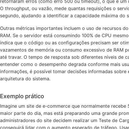
retornaram erros (como erro 500 ou timeout), o que é um 
O throughput, ou vazão, mede quantas requisições o serv
segundo, ajudando a identificar a capacidade máxima do s
Outras métricas importantes incluem o uso de recursos d
RAM. Se o servidor está consumindo 100% de CPU mesmo
indica que o código ou as configurações precisam ser ot
vazamentos de memória ou consumo excessivo de RAM pode
até travar. O tempo de resposta sob diferentes níveis de 
entender como o desempenho degrada conforme mais usuá
informações, é possível tomar decisões informadas sobre e
arquitetura do sistema.
Exemplo prático
Imagine um site de e-commerce que normalmente recebe 5
maior parte do dia, mas está preparando uma grande prom
administradores do site decidem realizar um Teste de Carga
conseguirá lidar com o aumento esperado de tráfego. Usan