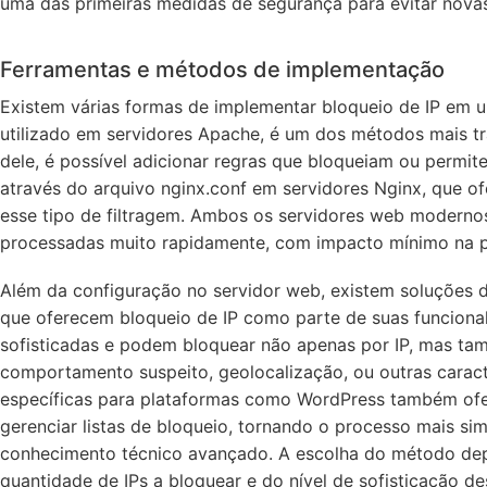
uma das primeiras medidas de segurança para evitar novas
Ferramentas e métodos de implementação
Existem várias formas de implementar bloqueio de IP em um
utilizado em servidores Apache, é um dos métodos mais tra
dele, é possível adicionar regras que bloqueiam ou permit
através do arquivo nginx.conf em servidores Nginx, que o
esse tipo de filtragem. Ambos os servidores web moderno
processadas muito rapidamente, com impacto mínimo na p
Além da configuração no servidor web, existem soluções d
que oferecem bloqueio de IP como parte de suas funcional
sofisticadas e podem bloquear não apenas por IP, mas t
comportamento suspeito, geolocalização, ou outras caracte
específicas para plataformas como WordPress também ofer
gerenciar listas de bloqueio, tornando o processo mais si
conhecimento técnico avançado. A escolha do método depe
quantidade de IPs a bloquear e do nível de sofisticação de