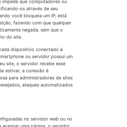
ue impede que computadores ou
tificando-os através de seu
ando você bloqueia um IP, está
eição, fazendo com que qualquer
aticamente negada, sem que o
to do site.
cada dispositivo conectado à
 smartphone ou servidor possui um
eu site, o servidor recebe esse
 Se estiver, a conexão é
sa para administradores de sites
desejados, ataques automatizados
onfiguradas no servidor web ou no
a acessar uma página, o servidor